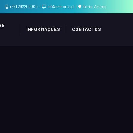
+351 292202000
atf@cmhorta.pt
Horta, Azores
RE
INFORMAÇÕES
CONTACTOS